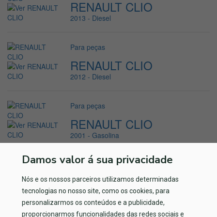
RENAULT CLIO
2013 - Diesel
Para peças
RENAULT CLIO
2012 - Diesel
Para peças
RENAULT CLIO
2001 - Gasolina
Damos valor á sua privacidade
A sua referência na peça usada
Nós e os nossos parceiros utilizamos determinadas
Queremos o melhor para si. Não hesite e contacte-nos,
estaremos ao seu dispor.
tecnologias no nosso site, como os cookies, para
personalizarmos os conteúdos e a publicidade,
Fale connosco
proporcionarmos funcionalidades das redes sociais e
Fale connosco