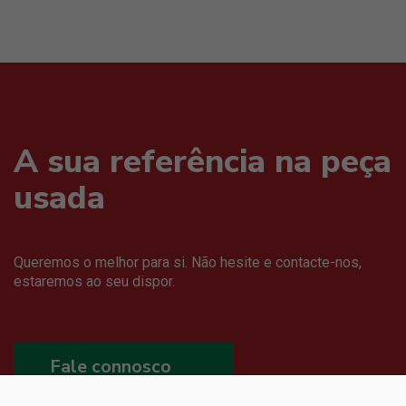
A sua referência na peça
usada
Queremos o melhor para si. Não hesite e contacte-nos,
estaremos ao seu dispor.
Fale connosco