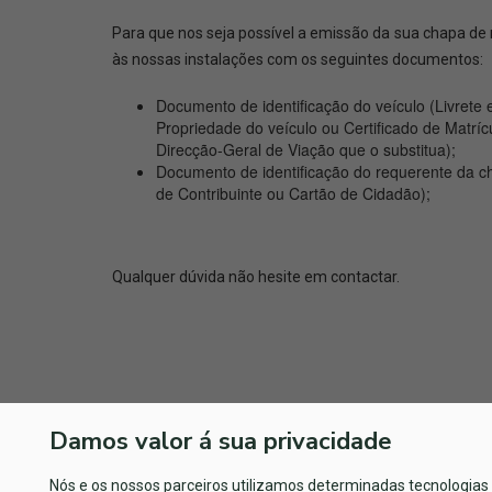
Para que nos seja possível a emissão da sua chapa de m
às nossas instalações com os seguintes documentos:
Documento de identificação do veículo (Livrete 
Propriedade do veículo ou Certificado de Matrí
Direcção-Geral de Viação que o substitua);
Documento de identificação do requerente da ch
de Contribuinte ou Cartão de Cidadão);
Qualquer dúvida não hesite em contactar.
Damos valor á sua privacidade
Nós e os nossos parceiros utilizamos determinadas tecnologias 