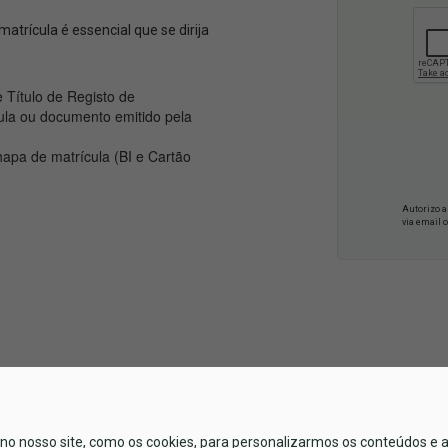
atrícula é essencial que se dirija
e Título de Registo de
cula ou documento emitido pela
apa de matrícula (BI e Cartão
Autorizo a
via email o
no nosso site, como os cookies, para personalizarmos os conteúdos e a