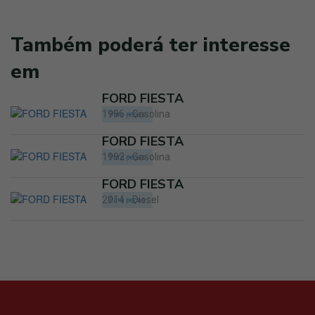
Também poderá ter interesse
em
FORD FIESTA
1996 - Gasolina
Para peças
FORD FIESTA
1992 - Gasolina
Para peças
FORD FIESTA
2014 - Diesel
Para peças