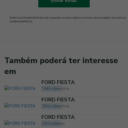
Enviar email
Autorizo a Gonçalo & Simão, Lda. a guardar os meus dados e a enviar comunicações via email ou
contacto telefónico.
Também poderá ter interesse
em
FORD FIESTA
1991 - Gasolina
Para peças
FORD FIESTA
2012 - Gasolina
Para peças
FORD FIESTA
2013 - Diesel
Para peças