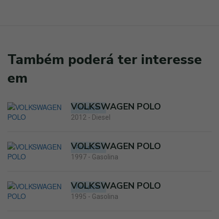
Também poderá ter interesse
em
VOLKSWAGEN POLO
Para peças
2012 - Diesel
VOLKSWAGEN POLO
Para peças
1997 - Gasolina
VOLKSWAGEN POLO
Para peças
1995 - Gasolina