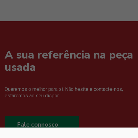
A sua referência na peça
usada
Queremos o melhor para si. Não hesite e contacte-nos,
estaremos ao seu dispor.
Fale connosco