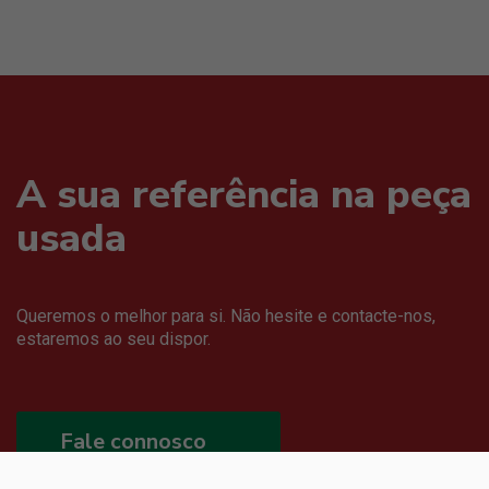
A sua referência na peça
usada
Queremos o melhor para si. Não hesite e contacte-nos,
estaremos ao seu dispor.
Fale connosco