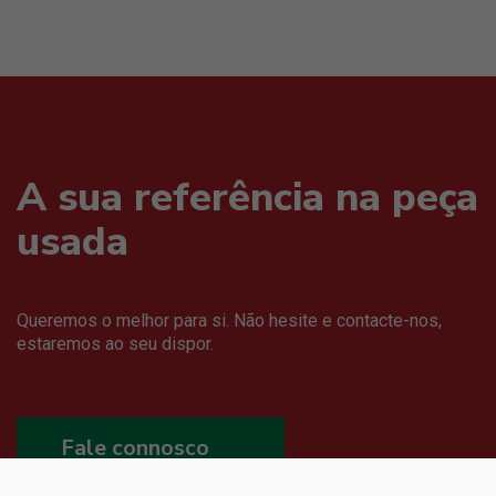
A sua referência na peça
usada
Queremos o melhor para si. Não hesite e contacte-nos,
estaremos ao seu dispor.
Fale connosco