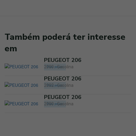
Também poderá ter interesse
em
PEUGEOT 206
2000 - Gasolina
Para peças
PEUGEOT 206
2002 - Gasolina
Para peças
PEUGEOT 206
2000 - Gasolina
Para peças