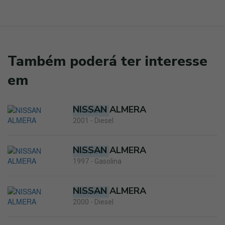
Também poderá ter interesse
em
NISSAN ALMERA
Para peças
2001 - Diesel
NISSAN ALMERA
Para peças
1997 - Gasolina
NISSAN ALMERA
Para peças
2000 - Diesel