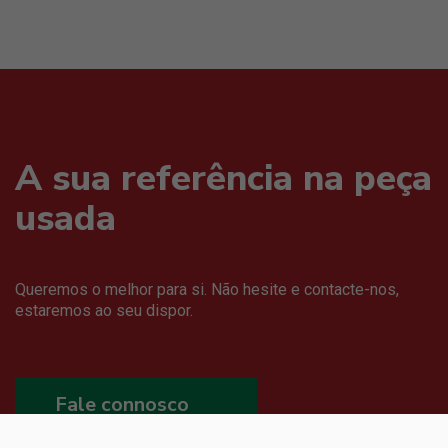
A sua referência na peça
usada
Queremos o melhor para si. Não hesite e contacte-nos,
estaremos ao seu dispor.
Fale connosco