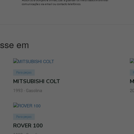
Autorizo a Gonçalo & Simão, Lda. a guardar os meus dados e a enviar
comunicações via email ou contacto telefónico.
esse em
Para peças
MITSUBISHI COLT
M
1993 - Gasolina
20
Para peças
ROVER 100