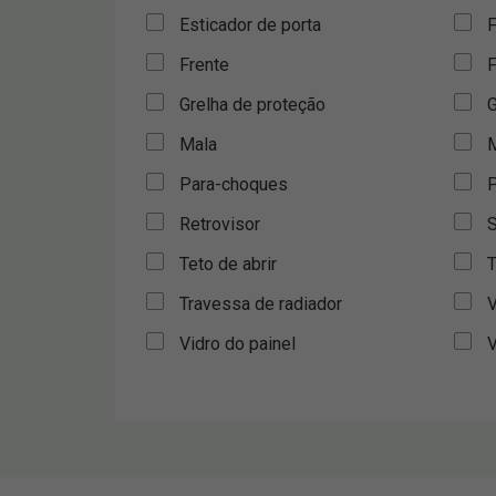
Esticador de porta
F
Frente
F
Grelha de proteção
G
Mala
M
Para-choques
P
Retrovisor
S
Teto de abrir
T
Travessa de radiador
V
Vidro do painel
V