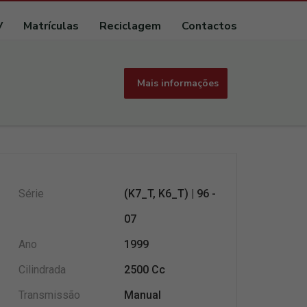
V
Matrículas
Reciclagem
Contactos
Mais informações
Série
(K7_T, K6_T) | 96 -
07
Ano
1999
Cilindrada
2500 Cc
Transmissão
Manual