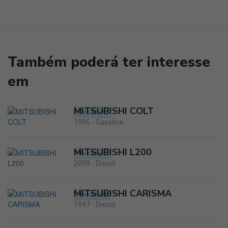
Também poderá ter interesse
em
MITSUBISHI COLT
Para peças
1995 - Gasolina
MITSUBISHI L200
Para peças
2009 - Diesel
MITSUBISHI CARISMA
Para peças
1997 - Diesel