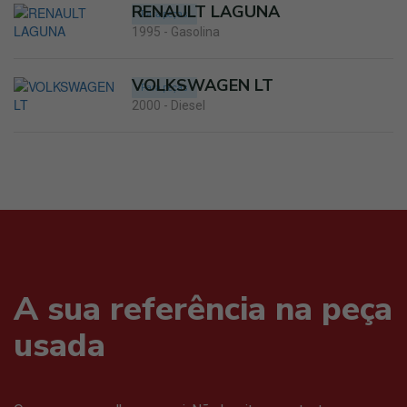
RENAULT LAGUNA
Para peças
1995 - Gasolina
VOLKSWAGEN LT
Para peças
2000 - Diesel
A sua referência na peça
usada