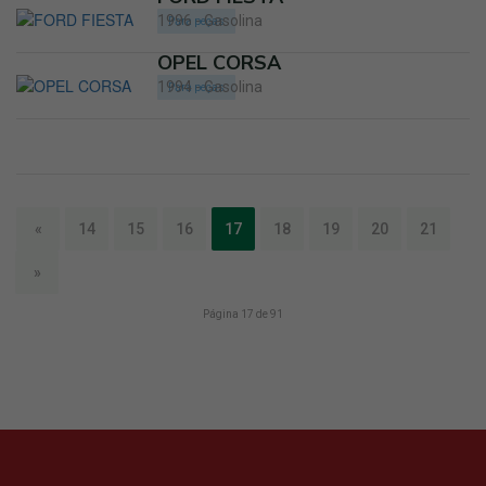
1996 - Gasolina
Para peças
OPEL CORSA
1994 - Gasolina
Para peças
«
14
15
16
17
18
19
20
21
»
Página 17 de 91