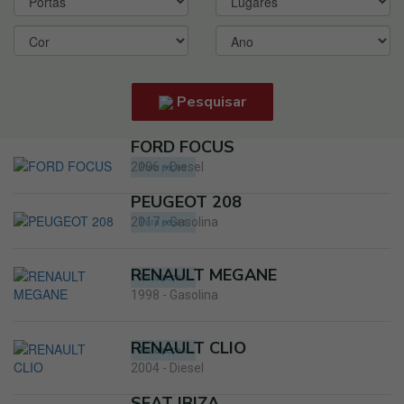
Pesquisar
FORD FOCUS
2006 - Diesel
Para peças
PEUGEOT 208
2017 - Gasolina
Para peças
RENAULT MEGANE
Para peças
1998 - Gasolina
RENAULT CLIO
Para peças
2004 - Diesel
SEAT IBIZA