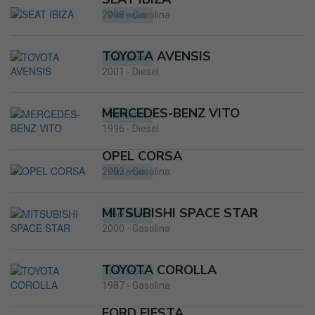
2008 - Gasolina
Para peças
TOYOTA AVENSIS
Para peças
2001 - Diesel
MERCEDES-BENZ VITO
Para peças
1996 - Diesel
OPEL CORSA
2002 - Gasolina
Para peças
MITSUBISHI SPACE STAR
Para peças
2000 - Gasolina
TOYOTA COROLLA
Para peças
1987 - Gasolina
FORD FIESTA