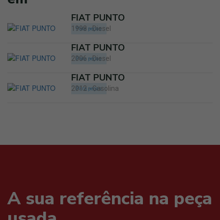
FIAT PUNTO
1998 - Diesel
Para peças
FIAT PUNTO
2006 - Diesel
Para peças
FIAT PUNTO
2012 - Gasolina
Para peças
A sua referência na peça
usada