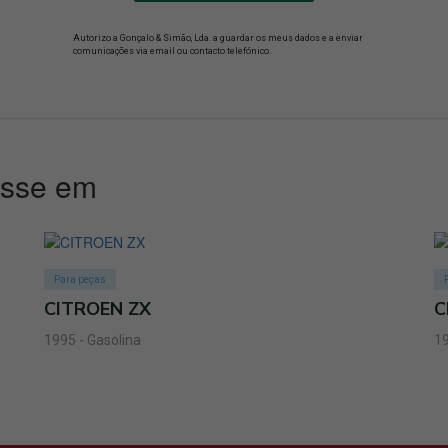
Autorizo a Gonçalo & Simão, Lda. a guardar os meus dados e a enviar
comunicações via email ou contacto telefónico.
esse em
Para peças
CITROEN ZX
C
1995 - Gasolina
19