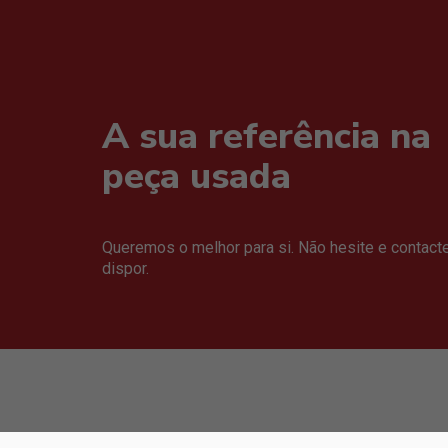
A sua referência na
peça usada
Queremos o melhor para si. Não hesite e contact
dispor.