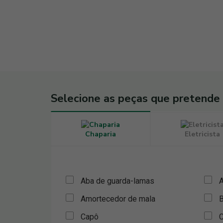
Selecione as peças que pretende
Chaparia
Eletricista
Aba de guarda-lamas
A
Amortecedor de mala
B
Capô
C