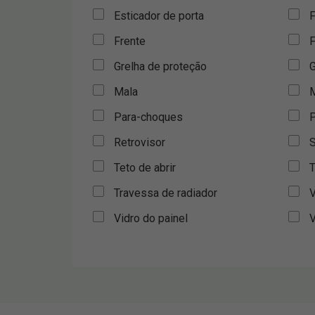
Esticador de porta
F
Frente
F
Grelha de proteção
G
Mala
M
Para-choques
P
Retrovisor
S
Teto de abrir
T
Travessa de radiador
V
Vidro do painel
V