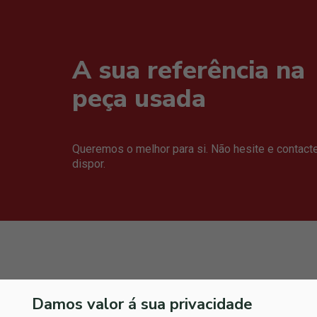
A sua referência na
peça usada
Queremos o melhor para si. Não hesite e contact
dispor.
Damos valor á sua privacidade