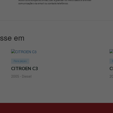
Autorizo a Gonçalo & Simão, Lda. a guardar os meus dados e a enviar
comunicações via email ou contacto telefónico.
esse em
Para peças
CITROEN C3
C
2005 - Diesel
20