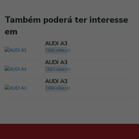
Também poderá ter interesse
em
AUDI A3
2005 - Diesel
Para peças
AUDI A3
2007 - Diesel
Para peças
AUDI A3
2004 - Diesel
Para peças