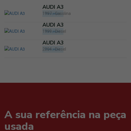
AUDI A3
1997 - Gasolina
Para peças
AUDI A3
1999 - Diesel
Para peças
AUDI A3
2004 - Diesel
Para peças
A sua referência na peça
usada